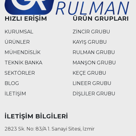
HIZLI ERİŞİM
ÜRÜN GRUPLARI
KURUMSAL
ZİNCİR GRUBU
ÜRÜNLER
KAYIŞ GRUBU
MÜHENDİSLİK
RULMAN GRUBU
TEKNİK BANKA
MANŞON GRUBU
SEKTÖRLER
KEÇE GRUBU
BLOG
LINEER GRUBU
İLETİŞİM
DİŞLİLER GRUBU
İLETİŞİM BİLGİLERİ
2823 Sk. No: 83/A 1. Sanayi Sitesi, İzmir