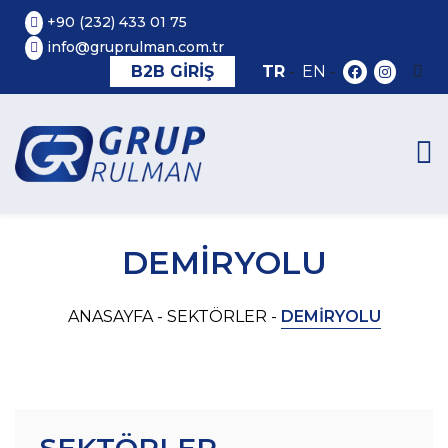
+90 (232) 433 01 75
info@gruprulman.com.tr
B2B GİRİŞ
TR
-
EN
-
DEMİRYOLU
ANASAYFA -
SEKTÖRLER -
DEMİRYOLU